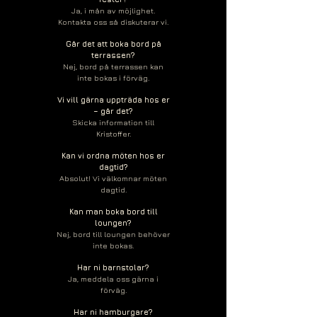
Ja, i mån av möjlighet.
Kontakta oss så diskuterar vi.
Går det att boka bord på
terrassen?
Nej, bord på terrassen kan
inte bokas i förväg.
Vi vill gärna uppträda hos er
– går det?
Skicka information till
Kristoffer.
Kan vi ordna möten hos er
dagtid?
Absolut! Vi välkomnar möten
dagtid.
Kan man boka bord till
loungen?
Nej, bord till loungen behöver
inte bokas.
Har ni barnstolar?
Ja, meddela oss gärna i
förväg.
Har ni hamburgare?