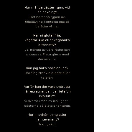
Hur många gäster ryms vid
en bokning?
Det beror på typen av
tillställning. Kontakta oss så
berättar vi mer.
Har ni glutenfria,
vegetariska eller veganska
alternativ?
Ja, många av våra rätter kan
anpassas. Prata gärna med
din servitör.
Kan jag boka bord online?
Bokning sker via e-post eller
telefon.
Varför kan det vara svårt att
nå resraurangen per telefon
kvällstid?
Vi svarar i mån av möjlighet –
gästerna på plats prioriteras.
Har ni avhämtning eller
hemleverans?
Nej tyvärr.