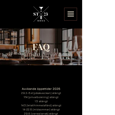
FAQ
Avvikande öppettider 2026
29.3-6.4 (påskveckan) stängt
17.4 (privatbokning) stängt
1.5 stängt
14.5 (kristihimmelsfärd) stängt
14-22.6 (midsommar) stängt
29.8 (veneziansk) stängt