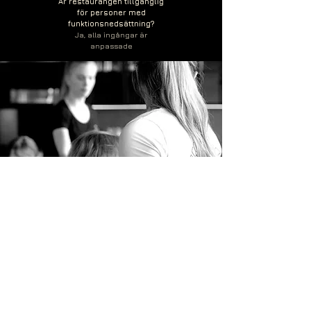
Är restaurangen tillgänglig
för personer med
funktionsnedsättning?
Ja, alla ingångar är
anpassade