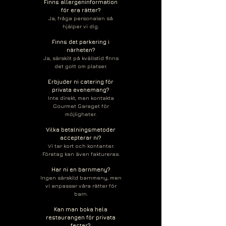
Finns allergeninformation
för era rätter?
Ja, fråga personalen så
hjälper vi dig.
Finns det parkering i
närheten?
Ja, särskilt på kvällstid finns
det gott om platser.
Erbjuder ni catering för
privata evenemang?
Inte direkt, men kontakta
Gourmet Garaget för
möjligheter.
Vilka betalningsmetoder
accepterar ni?
Vi tar kort och kontanter.
Företag kan även faktureras.
Har ni en barnmeny?
Ingen särskild barnmeny, men
vi anpassar våra rätter för
barn.
Kan man boka hela
restaurangen för privata
fester?