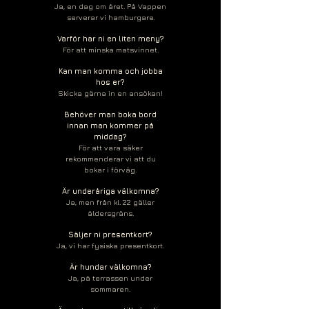
Ja, en dag om året. På Vappen
serverar vi hamburgare.
Varför har ni en liten meny?
För att minska matsvinnet.
Kan man komma och jobba
hos er?
Skicka gärna in en ansökan!
Behöver man boka bord
innan man kommer på
middag?
För att vara säker
rekommenderar vi att du
bokar i förväg.
Är underåriga välkomna?
Ja, men från kl. 22 gäller
åldersgräns.
Säljer ni presentkort?
Ja, vi har fysiska presentkort.
Är hundar välkomna?
Ja, på terrassen under
sommaren.