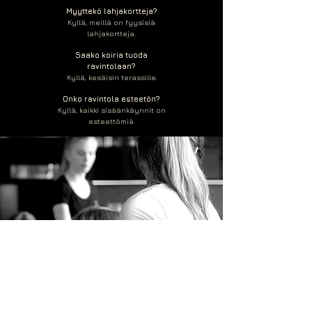
Myyttekö lahjakortteja?
Kyllä, meillä on fyysisiä
lahjakortteja.
Saako koiria tuoda
ravintolaan?
Kyllä, kesäisin terassille.
Onko ravintola esteetön?
Kyllä, kaikki sisäänkäynnit on
esteettömiä.