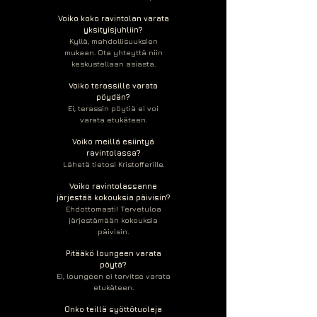
Voiko koko ravintolan varata
yksityisjuhliin?
Kyllä, mahdollisuuksien
mukaan. Ota yhteyttä niin
keskustellaan asiasta.
Voiko terassille varata
pöydän?
Ei, terassin pöytiä ei voi
varata etukäteen.
Voiko meillä esiintyä
ravintolassa?
Lähetä tietosi Kristofferille.
Voiko ravintolassanne
järjestää kokouksia päivisin?
Ehdottomasti! Tervetuloa
järjestämään kokouksia
päivisin.
Pitääkö loungeen varata
pöytä?
Ei, loungeen ei tarvitse varata
etukäteen.
Onko teillä syöttötuoleja