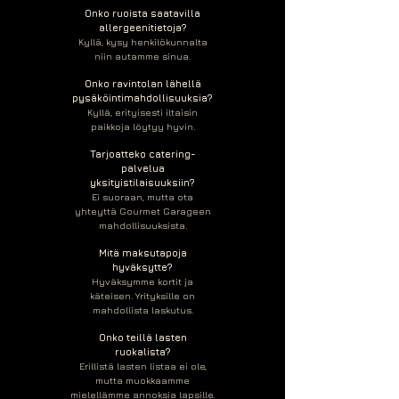
Onko ruoista saatavilla
allergeenitietoja?
Kyllä, kysy henkilökunnalta
niin autamme sinua.
Onko ravintolan lähellä
pysäköintimahdollisuuksia?
Kyllä, erityisesti iltaisin
paikkoja löytyy hyvin.
Tarjoatteko catering-
palvelua
yksityistilaisuuksiin?
Ei suoraan, mutta ota
yhteyttä Gourmet Garageen
mahdollisuuksista.
Mitä maksutapoja
hyväksytte?
Hyväksymme kortit ja
käteisen. Yrityksille on
mahdollista laskutus.
Onko teillä lasten
ruokalista?
Erillistä lasten listaa ei ole,
mutta muokkaamme
mielellämme annoksia lapsille.