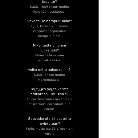
lapsille?
Kyllä, ilmoitathan meille
mielellään etukäteen.
Onko teillä hampurilaisia?
Kyllä, kerran vuodessa.
Vappuna tarjoamme
hampurilaisia.
Miksi teillä on pieni
ruokalista?
Vähentääksemme
ruokahävikkiä.
Voiko teille hakea töihin?
Kyllä, lähetä meille
hakemuksesi!
Täytyykö pöytä varata
etukäteen illalliselle?
Suosittelemme varaamaan
etukäteen, jos haluat olla
varma.
Saavatko alaikäiset tulla
ravintolaan?
Kyllä, mutta klo 22 alkaen on
ikäraja.