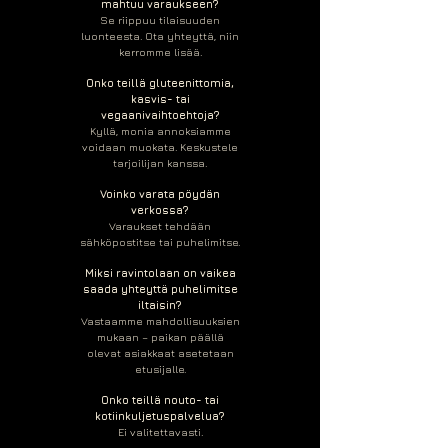
mahtuu varaukseen?
Se riippuu tilaisuuden
luonteesta. Ota yhteyttä, niin
kerromme lisää.
Onko teillä gluteenittomia,
kasvis- tai
vegaanivaihtoehtoja?
Kyllä, monia annoksiamme
voidaan muokata. Keskustele
tarjoilijan kanssa.
Voinko varata pöydän
verkossa?
Varaukset tehdään
sähköpostitse tai puhelimitse.
Miksi ravintolaan on vaikea
saada yhteyttä puhelimitse
iltaisin?
Vastaamme mahdollisuuksien
mukaan – paikan päällä
olevat asiakkaat asetetaan
etusijalle.
Onko teillä nouto- tai
kotiinkuljetuspalvelua?
Ei valitettavasti.