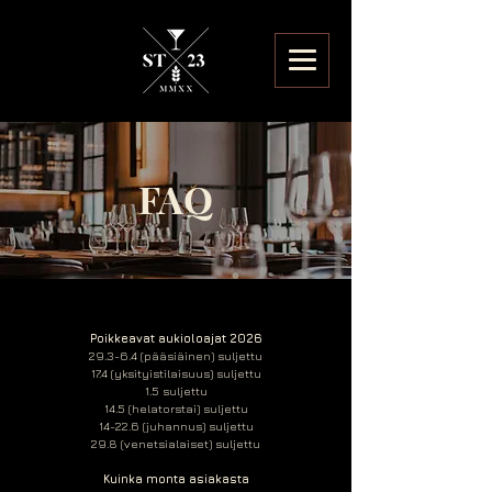
FAQ
Poikkeavat aukioloajat 2026
29.3-6.4 (pääsiäinen) suljettu
17.4 (yksityistilaisuus) suljettu
1.5 suljettu
14.5 (helatorstai) suljettu
14-22.6 (juhannus) suljettu
29.8 (venetsialaiset) suljettu
Kuinka monta asiakasta